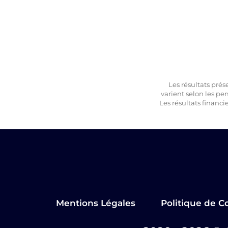
Les résultats prés
varient selon les per
Les résultats financi
Mentions Légales
Politique de Co