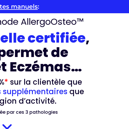
utes manuels
:
thode AllergoOsteo™
le certifiée
,
 permet de
 et Eczémas…
4%
*
sur la clientèle que
s supplémentaires
que
gion d’activité.
tée par ces 3 pathologies