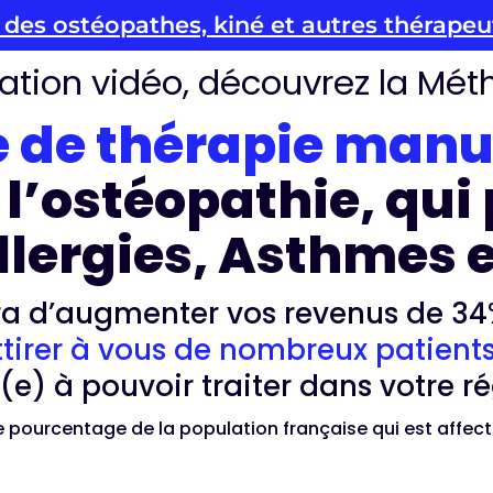
n des ostéopathes, kiné et autres thérape
ation vidéo, découvrez la Mé
de thérapie manuel
 l’ostéopathie, qui
 Allergies, Asthmes
ra d’augmenter vos revenus de 3
ttirer à vous de nombreux patient
(e) à pouvoir traiter dans votre ré
 pourcentage de la population française qui est affec