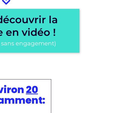
découvrir la
 en vidéo !
 et sans engagement)
viron
20
otamment: