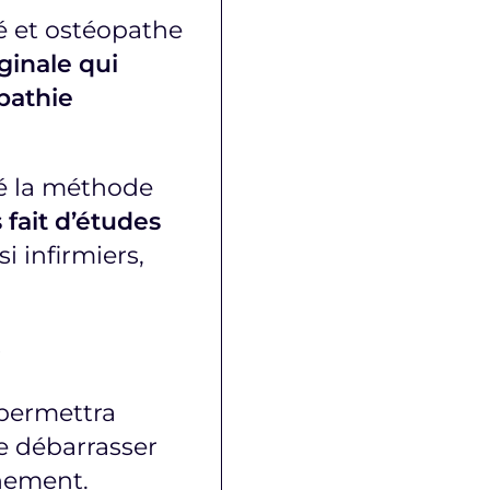
é et ostéopathe
ginale qui
pathie
ié la méthode
fait d’études
 infirmiers,
…
permettra
e débarrasser
nement.