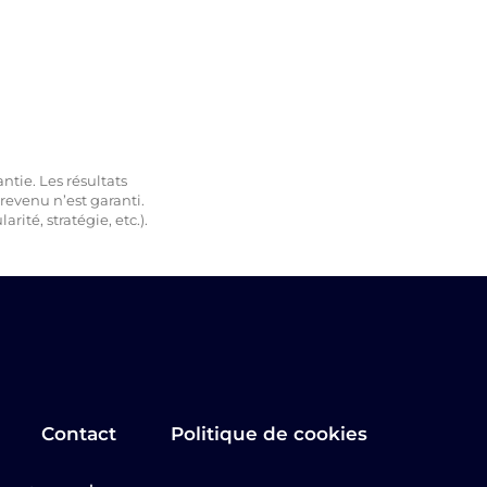
ntie. Les résultats
 revenu n’est garanti.
ité, stratégie, etc.).
Contact
Politique de cookies