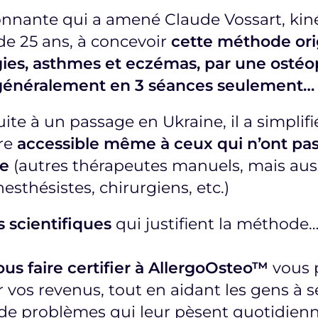
tonnante qui a amené Claude Vossart, kin
de 25 ans, à concevoir
cette méthode ori
gies, asthmes et eczémas, par une ostéo
 généralement en 3 séances seulement…
te à un passage en Ukraine, il a simplif
dre
accessible même à ceux qui n’ont pas 
ie
(autres thérapeutes manuels, mais aussi
sthésistes, chirurgiens, etc.)
s scientifiques
qui justifient la méthode
s faire certifier à AllergoOsteo™
vous 
vos revenus, tout en aidant les gens à s
de problèmes qui leur pèsent quotidien