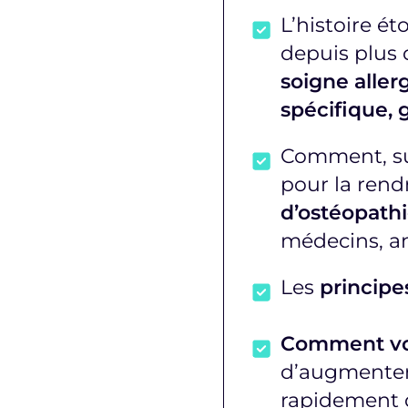
L’histoire é
depuis plus 
soigne aller
spécifique,
Comment, sui
pour la ren
d’ostéopath
médecins, ane
Les
principe
Comment vou
d’augmenter 
rapidement 